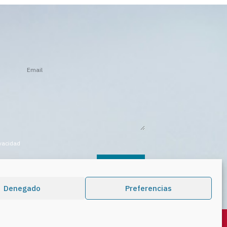
ivacidad
ENVIAR
Denegado
Preferencias
Aviso Legal
|
Privacidad
|
Contacto