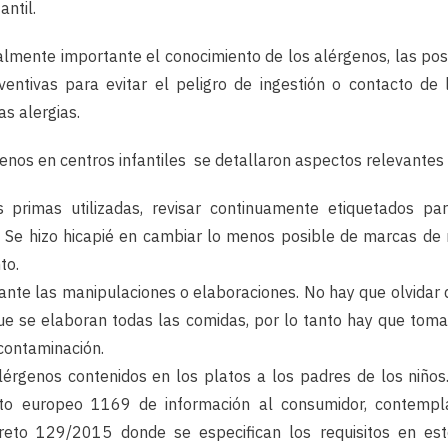
antil.
almente importante el conocimiento de los alérgenos, las pos
ntivas para evitar el peligro de ingestión o contacto de 
s alergias.
genos en centros infantiles se detallaron aspectos relevantes
s primas utilizadas, revisar continuamente etiquetados pa
 Se hizo hicapié en cambiar lo menos posible de marcas de 
to.
ante las manipulaciones o elaboraciones. No hay que olvidar 
que se elaboran todas las comidas, por lo tanto hay que tom
 contaminación.
lérgenos contenidos en los platos a los padres de los niño
to europeo 1169 de información al consumidor, contempl
reto 129/2015 donde se especifican los requisitos en es