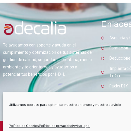
Enlace
Asesoría y 
Te ayudamos con soporte y ayuda en el
Formación
cumplimiento y optimización de tus sistemas de
Deducciones
gestión de calidad, seguridad alimentaria, medio
ambiente y te orientamos y ayudamos a
Implantació
potenciar tus beneficios por I+D+i.
I+D+i
Packs DIY
Utilizamos cookies para optimizar nuestro sitio web y nuestro servicio.
Política de Cookies
Política de privacidad
Aviso legal
Adecalia © 2020 |
Diseñador Web