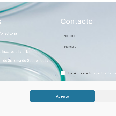
s
Contacto
Consultoría
 fiscales a la I+D+i
n de Sistema de Gestión de la
He leído y acepto
la política de pr
Acepto