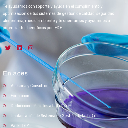
Te ayudamos con soporte y ayuda en el cumplimiento y
optimización de tus sistemas de gestión de calidad, seguridad
alimentaria, medio ambiente y te orientamos y ayudamos a
potenciar tus beneficios por I+D+i.
Enlaces
Asesoría y Consultoría
Formación
Deducciones fiscales a la I+D+i
Implantación de Sistema de Gestión de la I+D+i
Packs DIY