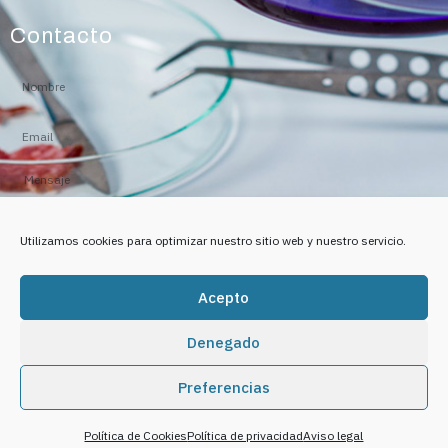
Contacto
Utilizamos cookies para optimizar nuestro sitio web y nuestro servicio.
He leído y acepto
la política de privacidad
Acepto
ENVIAR
Denegado
Preferencias
Adecalia © 2020 |
Diseñador Web
Aviso Legal
|
Privacidad
|
Contacto
Política de Cookies
Política de privacidad
Aviso legal