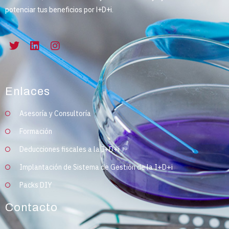
potenciar tus beneficios por I+D+i.
Enlaces
Asesoría y Consultoría
Formación
Deducciones fiscales a la I+D+i
Implantación de Sistema de Gestión de la I+D+i
Packs DIY
Contacto