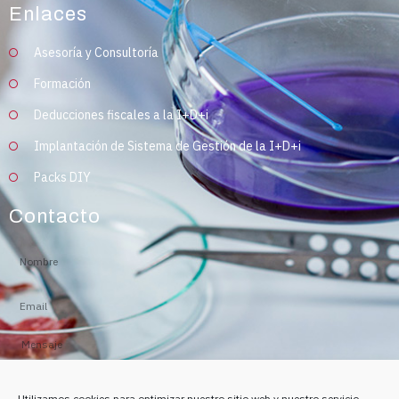
Enlaces
Asesoría y Consultoría
Formación
Deducciones fiscales a la I+D+i
Implantación de Sistema de Gestión de la I+D+i
Packs DIY
Contacto
Utilizamos cookies para optimizar nuestro sitio web y nuestro servicio.