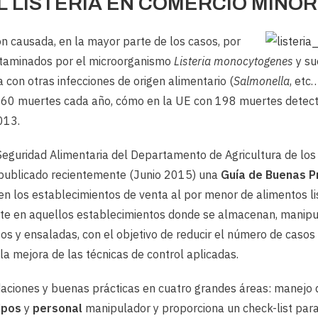
 LISTERIA EN COMERCIO MINOR
ión causada, en la mayor parte de los casos, por
ntaminados por el microorganismo
Listeria monocytogenes
y su
 con otras infecciones de origen alimentario (
Salmonella
, etc
60 muertes cada año, cómo en la UE con 198 muertes detecta
013.
 Seguridad Alimentaria del Departamento de Agricultura de lo
 publicado recientemente (Junio 2015) una
Guía de Buenas Pr
en los establecimientos de venta al por menor de alimentos l
nte en aquellos establecimientos donde se almacenan, manip
s y ensaladas, con el objetivo de reducir el número de casos d
a mejora de las técnicas de control aplicadas.
daciones y buenas prácticas en cuatro grandes áreas: manejo
ipos
y
personal
manipulador y proporciona un check-list para