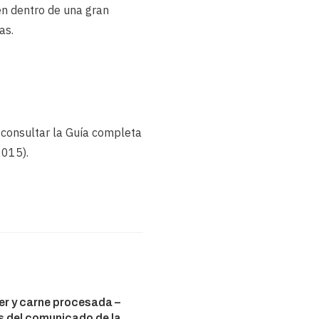
en dentro de una gran
as.
s consultar la Guía completa
2015).
r y carne procesada –
s del comunicado de la