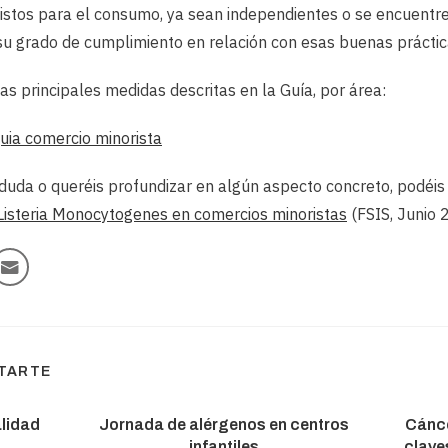
listos para el consumo, ya sean independientes o se encuentr
su grado de cumplimiento en relación con esas buenas práctic
s principales medidas descritas en la Guía, por área:
a duda o queréis profundizar en algún aspecto concreto, podéi
Listeria Monocytogenes en comercios minoristas
(FSIS, Junio 
STARTE
alidad
Jornada de alérgenos en centros
Cánce
infantiles
clave