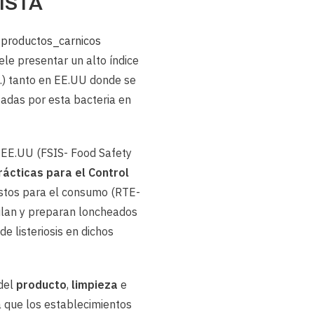
ISTA
ele presentar un alto índice
…) tanto en EE.UU donde se
das por esta bacteria en
s EE.UU (FSIS- Food Safety
ácticas para el Control
istos para el consumo (RTE-
ulan y preparan loncheados
e listeriosis en dichos
 del
producto
,
limpieza
e
 que los establecimientos